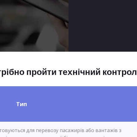
рібно пройти технічний контро
Тип
товуються для перевозу пасажирів або вантажів з