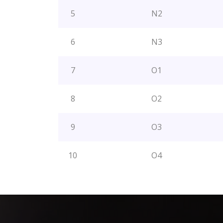
5
N2
6
N3
7
O1
8
O2
9
O3
10
O4