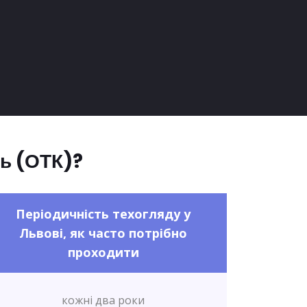
ль (ОТК)?
Періодичність техогляду у
Львові, як часто потрібно
проходити
кожні два роки