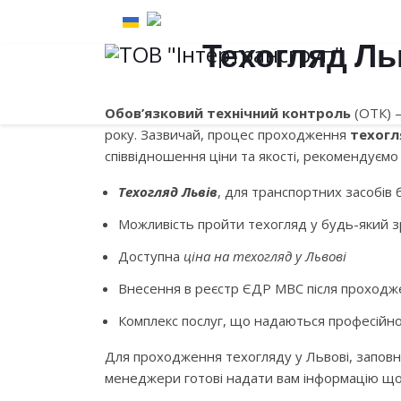
Техогляд Ль
Обов’язковий технічний контроль
(ОТК) –
року. Зазвичай, процес проходження
техогл
співвідношення ціни та якості, рекомендуєм
Техогляд Львів
, для транспортних засобів 
Можливість пройти техогляд у будь-який з
Доступна
ціна на техогляд у Львові
ТЕХНІЧНИЙ ОГЛЯД, Т
Внесення в реєстр ЄДР МВС після проходж
ЄКМТ, МСТО. ЛЕГКО
Комплекс послуг, що надаються професійно,
Для проходження техогляду у Львові, заповн
менеджери готові надати вам інформацію щод