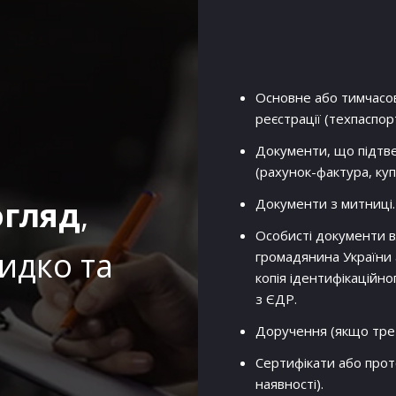
Основне або тимчасов
реєстрації (техпаспорт
Документи, що підтве
(рахунок-фактура, купча
огляд
,
Документи з митниці.
Особисті документи в
идко та
громадянина України 
копія ідентифікаційно
з ЄДР.
Доручення (якщо трет
Сертифікати або прот
наявності).