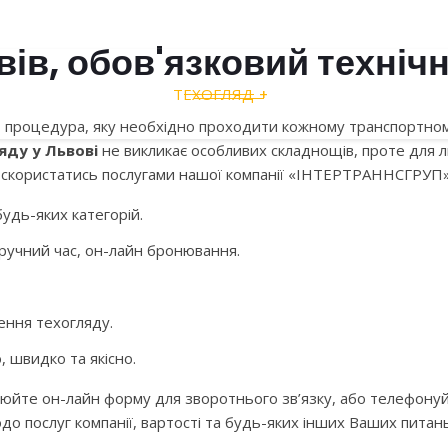
Телефони:
вів, обов'язковий техніч
097 357 54 64
ТЕХОГЛЯД
ПРО НАС
ПОСЛУ
068 404 77 17
 процедура, яку необхідно проходити кожному транспортному 
032 277 7820 відділ по роботі з клієнтами
яду у Львові
не викликає особливих складнощів, проте для л
о скористатись послугами нашої компанії «ІНТЕРТРАННСГРУП»
032 277 7814 бухгалтерія / сертифікація
будь-яких категорій.
ТЕХОГЛЯД ЛЬВІВ
ручний час, он-лайн бронювання.
СЕРТИФІКАЦІЯ ВСІХ ТИПІВ ТЗ
ЕХНІЧНИЙ КОНТРОЛЬ, ТЕХОГЛЯД,
ення техогляду.
ВІ АВТО, ВАНТАЖНІ АВТО, КОМЕ
 швидко та якісно.
юйте он-лайн форму для зворотнього зв’язку, або телефонуйт
о послуг компанії, вартості та будь-яких інших Ваших питань
ЗАТЕЛЕФОНУВАТИ