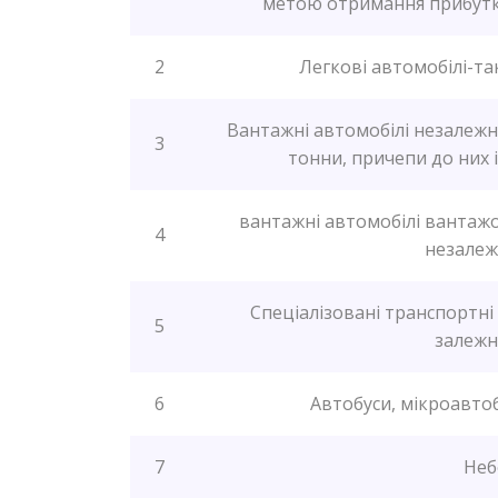
метою отримання прибутку,
2
Легкові автомобілі-та
Вантажні автомобілі незалежн
3
тонни, причепи до них 
вантажні автомобілі вантажо
4
незалежн
Спеціалізовані транспортні
5
залежн
6
Автобуси, мікроавтоб
7
Неб