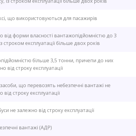
 із строком експлуатації більше двох років
ксі, що використовуються для пасажирів
о від форми власності вантажопідйомністю до 3
із строком експлуатації більше двох років
підйомністю більше 3,5 тонни, причепи до них
о від строку експлуатації
 засоби, що перевозять небезпечні вантажі не
о від строку експлуатації
уси не залежно від строку експлуатації
езпечні вантажі (АДР)