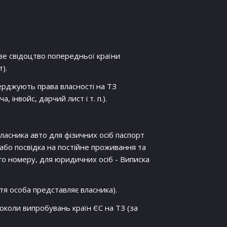
е свідоцтво попередньої країни
).
рджують права власності на ТЗ
, інвойс, дарчий лист і т. п.).
ласника авто для фізичних осіб паспорт
або посвідка на постійне проживання та
го номеру, для юридичних осіб - Виписка
я особа представляє власника).
околи випробувань країн ЄС на ТЗ (за