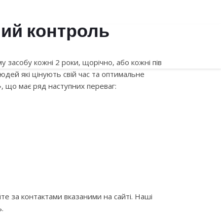
ний контроль
ГИ
ЄКМТ
НОВИНИ
">
КОНТАКТИ
засобу кожні 2 роки, щорічно, або кожні пів
юдей які цінують свій час та оптимальне
, що має ряд наступних переваг:
 ОТК, СЕРФТИФІКАЦІЯ
РЦІЙНИЙ ТРАНСПОРТ.
е за контактами вказаними на сайті. Наші
.