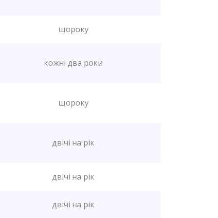
щороку
кожні два роки
щороку
двічі на рік
двічі на рік
двічі на рік